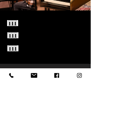
Familiebedrijf sinds 1949
Enkel kwaliteitsmerken
Test alle piano's vrijblijvend
uit in onze winkel
Demander? Contactez-nous; ou visitez
notre magasin!
Besoin d'aide pour choisir un modèle ?
Besoin de plus d'informations sur notre
système de location ?
Nous sommes là; il suffit de demander! En
ligne ou en magasin, nous fournissons le café
- vous fournissez la musique, deal ?