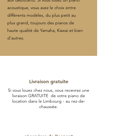
aux débutants. Si vous louez un piano
acoustique, vous avez le choix entre
différents modèles, du plus petit au
plus grand, toujours des pianos de
haute qualité de Yamaha, Kawai et bien
d'autres.
Livraison gratuite
Si vous louez chez nous, vous recevrez une
livraison GRATUITE de votre piano de
location dans le Limbourg - au rez-de-
chaussée.