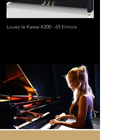
Louez le Kawai K200 - 65 €/mois
Yamaha B1 louer - €