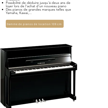
Possibilité de déduire jusqu'à deux ans de
également opter pour l'achat d'un
loyer lors de l'achat d'un nouveau piano
Des pianos de grandes marques telles que
nouveau piano, remboursable jusqu'à
Yamaha, Kawai,...
deux ans de loyer (hors TVA).
Gamme de pianos de location 109 cm