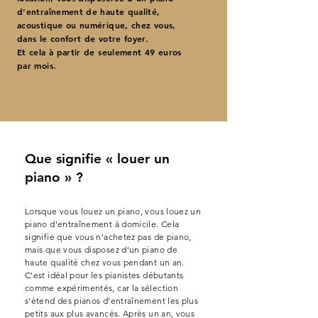
d'entraînement de haute qualité,
acoustique ou numérique, chez vous,
dans le confort de votre foyer.
Et cela à partir de seulement 49 euros
par mois.
Que signifie « louer un
piano » ?
Lorsque vous louez un piano, vous louez un
piano d'entraînement à domicile. Cela
signifie que vous n'achetez pas de piano,
mais que vous disposez d'un piano de
haute qualité chez vous pendant un an.
C'est idéal pour les pianistes débutants
comme expérimentés, car la sélection
s'étend des pianos d'entraînement les plus
petits aux plus avancés. Après un an, vous