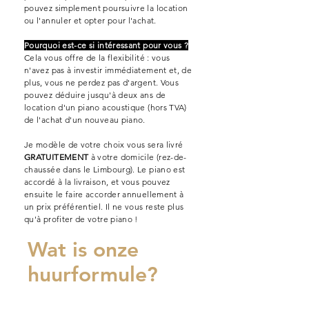
pouvez simplement poursuivre la location
ou l'annuler et opter pour l'achat.
Pourquoi est-ce si intéressant pour vous ?
Cela vous offre de la flexibilité : vous
n'avez pas à investir immédiatement et, de
plus, vous ne perdez pas d'argent. Vous
pouvez déduire jusqu'à deux ans de
location d'un piano acoustique (hors TVA)
de l'achat d'un nouveau piano.
Je modèle de votre choix vous sera livré
GRATUITEMENT
à votre domicile (rez-de-
chaussée dans le Limbourg). Le piano est
accordé à la livraison, et vous pouvez
ensuite le faire accorder annuellement à
un prix préférentiel. Il ne vous reste plus
qu'à profiter de votre piano !
Wat is onze
Quel piano pouvez-vous
huurformule?
louer ?