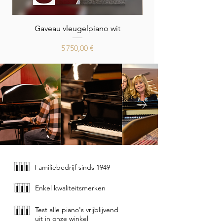
Gaveau vleugelpiano wit
Prix
5 750,00 €
Familiebedrijf sinds 1949
Enkel kwaliteitsmerken
Test alle piano's vrijblijvend
uit in onze winkel