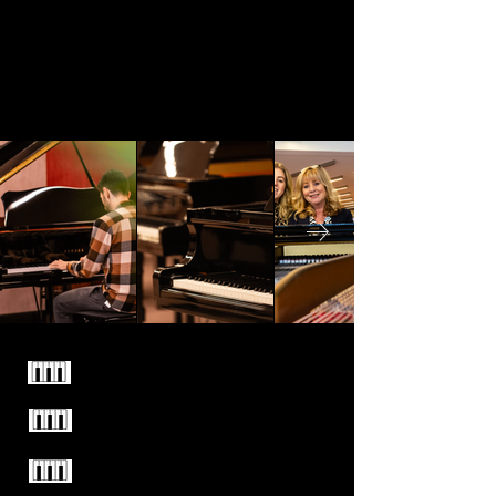
Familiebedrijf sinds 1949
Enkel kwaliteitsmerken
Test alle piano's vrijblijvend
uit in onze winkel