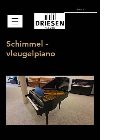
Schimmel -
vleugelpiano