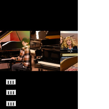
Familiebedrijf sinds 1949
Enkel kwaliteitsmerken
Test alle piano's vrijblijvend
uit in onze winkel