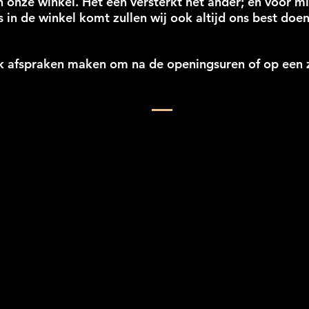
an onze winkel. Het een versterkt het ander; en voor m
 in de winkel komt zullen wij ook altijd ons best doen
k afspraken maken om na de openingsuren of op een
Onze waarden en visie