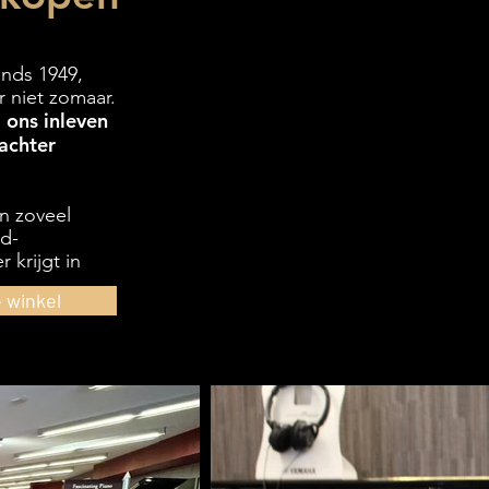
inds 1949,
r niet zomaar.
j ons inleven
 achter
n zoveel
cd-
 krijgt in
 winkel