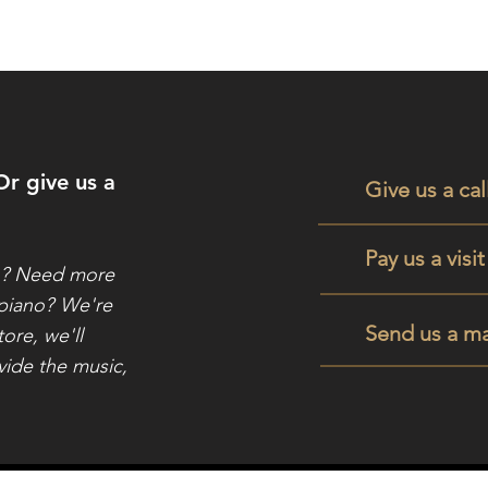
Or give us a
Give us a cal
Pay us a visi
o? Need more
 piano?
We're
Send us a ma
tore, we'll
vide the music,