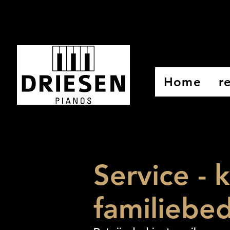
Home
r
Service - 
familiebedr