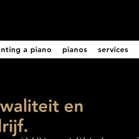
enting a piano
pianos
services
kwaliteit en
ijf.