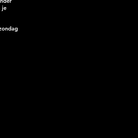
inder
 je
 zondag