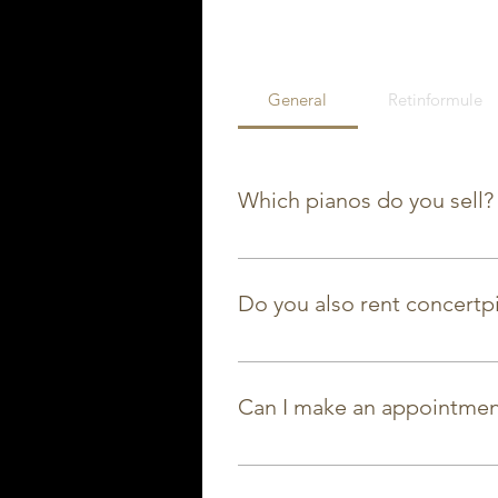
General
Retinformule
Which pianos do you sell?
Wij sell new pianos from Yamah
brands like Petrof, Steinway, ..
Do you also rent concertp
Yes! We rent out both grand pi
period. We have a range of sma
Can I make an appointmen
Sure! Would you rather come by
possible every day, call or ema