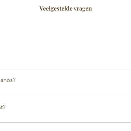
Veelgestelde vragen
a and Kawai at our store. We also have a big collection o
.
ianos?
anos and buffet pianos for events. This can range from 1 d
ll to large grand pianos. Send us an email for a custom pr
t?
 in peace and quiet or outside opening hours? That's possi
il us and we will see together which day/hour suits you best.