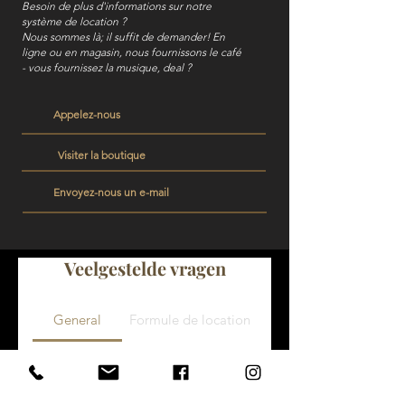
Besoin de plus d'informations sur notre
système de location ?
Nous sommes là; il suffit de demander! En
ligne ou en magasin, nous fournissons le café
- vous fournissez la musique, deal ?
Appelez-nous
Visiter la boutique
Envoyez-nous un e-mail
Veelgestelde vragen
General
Formule de location
Quels pianos vendez-