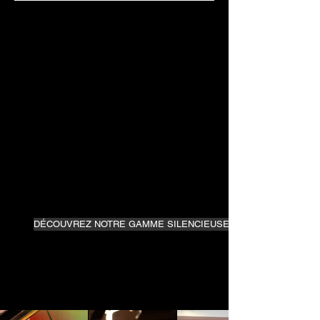
Son naturel à n'importe quel volume
Si vous aimez la sensation et le son d'un piano
acoustique, mais que vous voulez pouvoir jouer sans
déranger les autres, le SILENT Piano est peut-être pour
vous. En branchant vos écouteurs (ou haut-parleurs),
vous pouvez profiter de la sensation d'un vrai piano
acoustique sans avoir à vous soucier du niveau sonore.
Les marteaux ne frappent plus les cordes et le son de
haute qualité d'un piano à queue est produit
numériquement, vous permettant de jouer n'importe où
sans que les autres vous entendent. Lorsque le mode
SILENCIEUX du piano est activé, vous pouvez
également sélectionner des instruments
supplémentaires pour accompagner votre musique. Tôt
le matin, tard le soir: pas de problème. Vous pouvez
désormais jouer quand et où vous le souhaitez.
DÉCOUVREZ NOTRE GAMME SILENCIEUSE