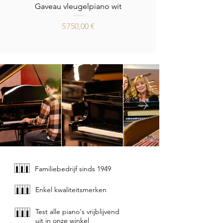
Gaveau vleugelpiano wit
Prix
5 750,00 €
Familiebedrijf sinds 1949
Enkel kwaliteitsmerken
Test alle piano's vrijblijvend
uit in onze winkel