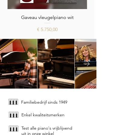
Gaveau vleugelpiano wit
Prijs
€ 5.750,00
Familiebedrijf sinds 1949
Enkel kwaliteitsmerken
Test alle piano's vrijblijvend
uit in onze winkel