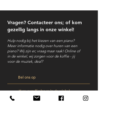
Vragen? Contacteer ons; of kom
gezellig langs in onze winkel!
Hulp nodig bij het kiezen van een piano?
Meer informatie nodig over huren van een
piano?
Wij zijn er; vraag maar raak! Online of
in de winkel, wij zorgen voor de koffie - jij
voor de muziek, deal?
Bel ons op
Kom gezellig langs in de winkel
Stuur ons een mailtje
Veelgestelde vragen