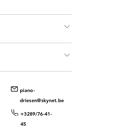
 également d'une large gamme
aller d'une journée, d'un
tite et grande taille.
 ! Il est possible de prendre
verrons ensemble quel jour/heure
piano-
driesen@skynet.be
+3289/76-41-
45