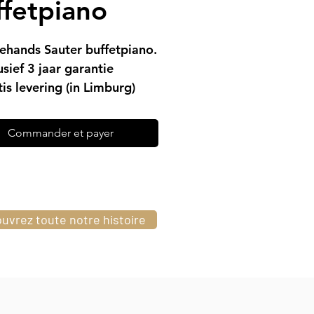
ffetpiano
hands Sauter buffetpiano.
usief 3 jaar garantie
is levering (in Limburg)
temd geleverd
Commander et payer
uvrez toute notre histoire