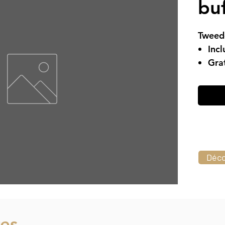
bu
Tweede
Incl
Grat
Ges
Déco
res