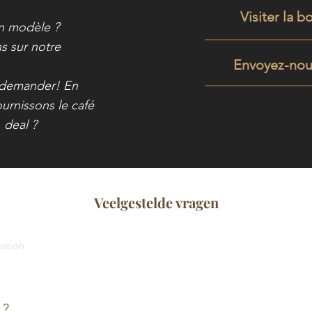
Visiter la b
un modèle ?
s sur notre
Envoyez-nou
e demander! En
urnissons le café
 deal ?
Veelgestelde vragen
cation
 ?