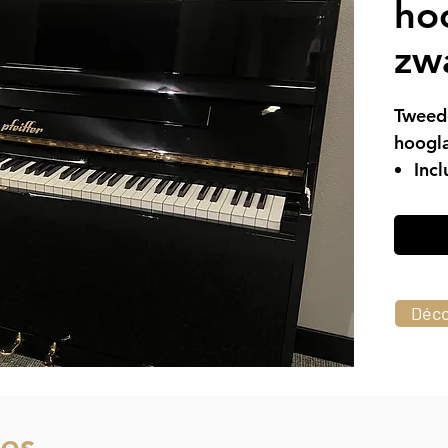
ho
zw
Tweede
hoogla
Incl
Grat
Ges
Déco
res