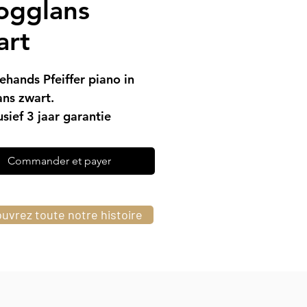
ogglans
art
hands Pfeiffer piano in
ns zwart.
usief 3 jaar garantie
is levering (in Limburg)
temd geleverd
Commander et payer
uvrez toute notre histoire