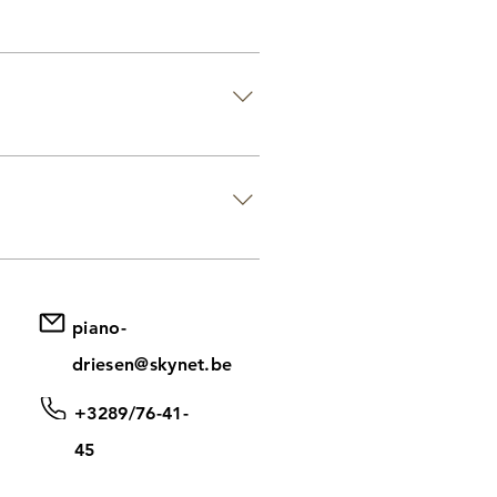
 également d'une large gamme
aller d'une journée, d'un
tite et grande taille.
 ! Il est possible de prendre
verrons ensemble quel jour/heure
piano-
driesen@skynet.be
+3289/76-41-
45