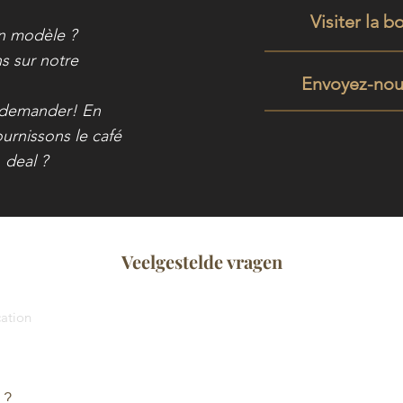
Visiter la b
un modèle ?
s sur notre
Envoyez-nou
e demander! En
urnissons le café
 deal ?
Veelgestelde vragen
cation
 ?