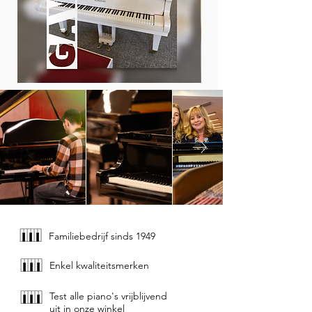
Gaveau vleugelpiano wit
Prix
5 750,00 €
Familiebedrijf sinds 1949
Enkel kwaliteitsmerken
Test alle piano's vrijblijvend
uit in onze winkel