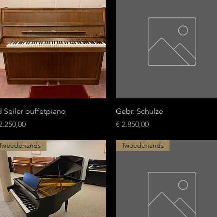
Snel overzicht
Snel overzicht
 Seiler buffetpiano
Gebr. Schulze
ijs
Prijs
2.250,00
€ 2.850,00
Tweedehands
Tweedehands