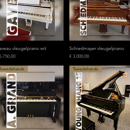
Snel overzicht
Snel overzicht
aveau vleugelpiano wit
Schiedmayer vleugelpiano
ijs
Prijs
5.750,00
€ 3.000,00
Tweedehands
Tweedehands