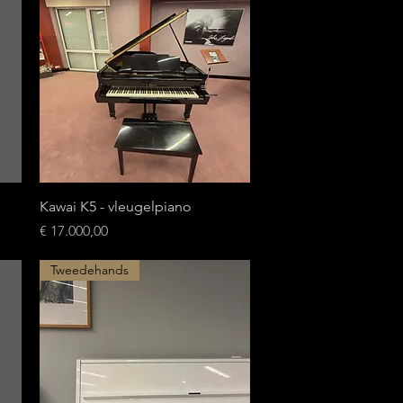
Snel overzicht
Kawai K5 - vleugelpiano
Prijs
€ 17.000,00
Tweedehands