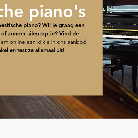
che piano's
estische piano? Wil je graag een
 of zonder silentoptie? Vind de
m online een kijkje in ons aanbod;
kel en test ze allemaal uit!