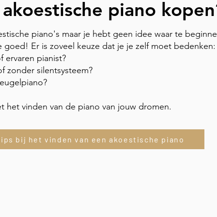
n akoestische piano kopen
stische piano's maar je hebt geen idee waar te beginne
te goed! Er is zoveel keuze dat je je zelf moet bedenken:
f ervaren pianist?
of zonder silentsysteem?
vleugelpiano?
et het vinden van de piano van jouw dromen.
Tips bij het vinden van een akoestische piano