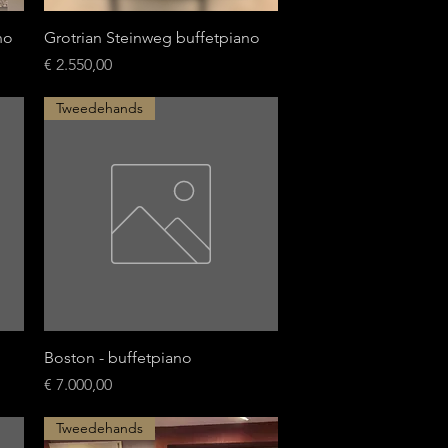
Snel overzicht
no
Grotrian Steinweg buffetpiano
Prijs
€ 2.550,00
Tweedehands
Snel overzicht
Boston - buffetpiano
Prijs
€ 7.000,00
Tweedehands