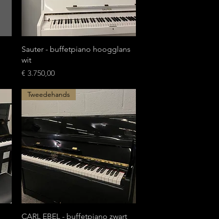
Snel overzicht
Sauter - buffetpiano hoogglans
wit
Prijs
€ 3.750,00
Tweedehands
Snel overzicht
CARL EBEL - buffetpiano zwart