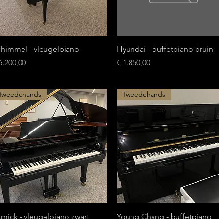
Snel overzicht
Snel overzicht
chimmel - vleugelpiano
Hyundai - buffetpiano bruin
ijs
Prijs
6.200,00
€ 1.850,00
Tweedehands
Tweedehands
Snel overzicht
Snel overzicht
mick - vleugelpiano zwart
Young Chang - buffetpiano