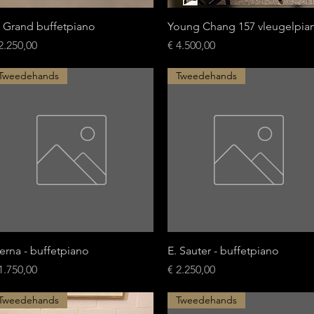
Snel overzicht
Snel overzicht
. Grand buffetpiano
Young Chang 157 vleugelpia
ijs
Prijs
2.250,00
€ 4.500,00
Tweedehands
Tweedehands
Snel overzicht
Snel overzicht
erna - buffetpiano
E. Sauter - buffetpiano
ijs
Prijs
1.750,00
€ 2.250,00
Tweedehands
Tweedehands