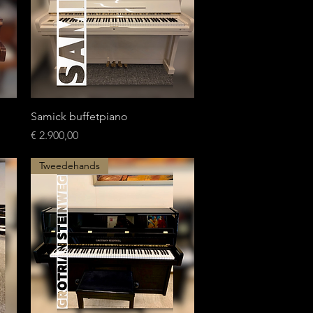
Snel overzicht
Samick buffetpiano
Prijs
€ 2.900,00
Tweedehands