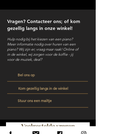
Vragen? Contacteer ons; of kom
gezellig langs in onze winkel!
Hulp nodig bij het kiezen van een piano?
Meer informatie nodig over huren van een
piano?
Wij zijn er; vraag maar raak! Online of
in de winkel, wij zorgen voor de koffie - jij
voor de muziek, deal?
Bel ons op
Kom gezellig langs in de winkel
Stuur ons een mailtje
Veelgestelde vragen