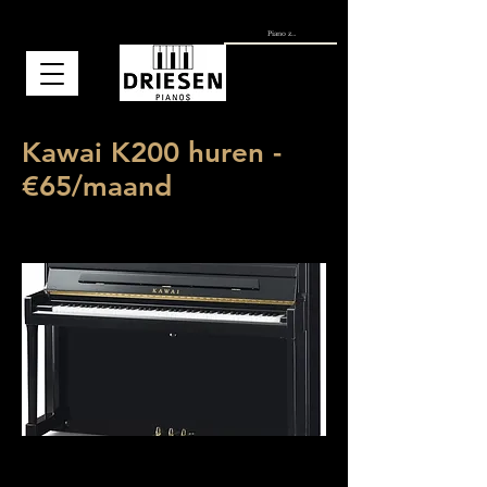
Kawai K200 huren -
€65/maand