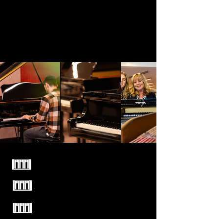
Familiebedrijf sinds 1949
Enkel kwaliteitsmerken
Test alle piano's vrijblijvend
uit in onze winkel