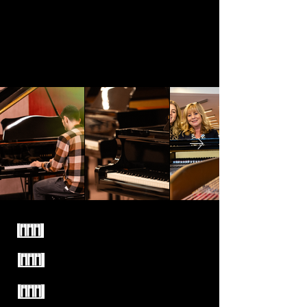
Familiebedrijf sinds 1949
Enkel kwaliteitsmerken
Test alle piano's vrijblijvend
uit in onze winkel