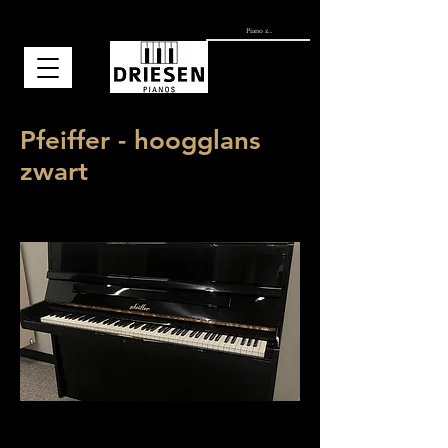
Pfeiffer - hoogglans
zwart