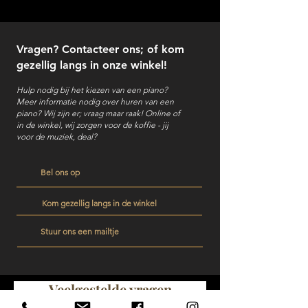
Vragen? Contacteer ons; of kom
gezellig langs in onze winkel!
Hulp nodig bij het kiezen van een piano?
Meer informatie nodig over huren van een
piano?
Wij zijn er; vraag maar raak! Online of
in de winkel, wij zorgen voor de koffie - jij
voor de muziek, deal?
Bel ons op
Kom gezellig langs in de winkel
Stuur ons een mailtje
Veelgestelde vragen