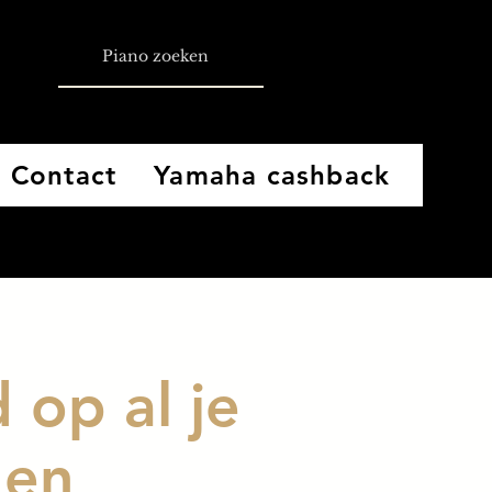
Contact
Yamaha cashback
 op al je
gen