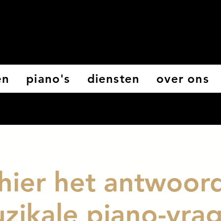
en
piano's
diensten
over ons
ier het antwoord
zikale piano-vra