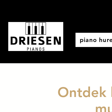
piano hur
Ontdek h
mu