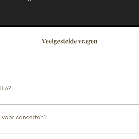
Veelgestelde vragen
lie?
van Yamaha en Kawai in onze winkel. Daarnaast hebben we
even merken zoals Petrof, Steinway, ...
s voor concerten?
piano's als buffetpiano's voor evenementen. Dit kan gaan 