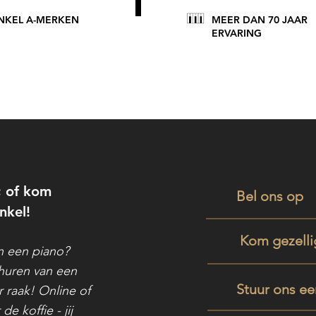
NKEL A-MERKEN
MEER DAN 70 JAAR
ERVARING
; of kom
Bel ons op
nkel!
Kom gezellig
an een piano?
huren van een
Stuur ons ee
r raak! Online of
de koffie - jij