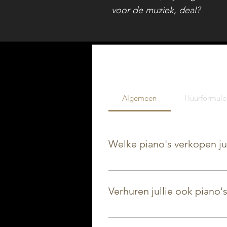
voor de muziek, deal?
Algemeen
Huurformule
Welke piano's verkopen jul
Wij verkopen nieuwe piano's 
2dehands piano's van kwalitati
Verhuren jullie ook piano'
Ja! Wij verhuren zowel vleugel