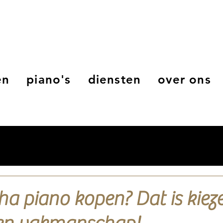
en
piano's
diensten
over ons
a piano kopen? Dat is kiez