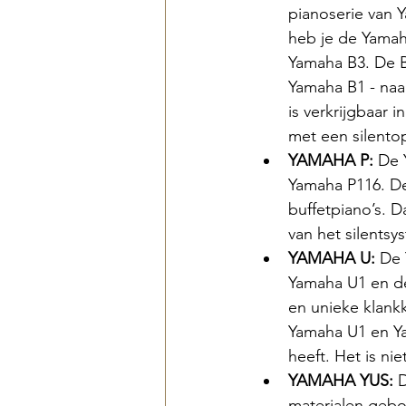
pianoserie van Y
heb je de Yamah
Yamaha B3. De B-
Yamaha B1 - naa
is verkrijgbaar i
met een silentop
YAMAHA P:
 De 
Yamaha P116. De
buffetpiano’s. D
van het silentsy
YAMAHA U: 
De 
Yamaha U1 en de
en unieke klankk
Yamaha U1 en Ya
heeft. Het is ni
YAMAHA YUS: 
D
materialen gebo