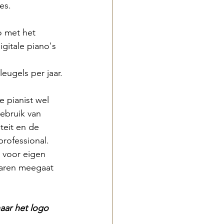
es.
o met het 
gitale piano's 
eugels per jaar.
 pianist wel 
ebruik van 
teit en de 
professional. 
 voor eigen 
jaren meegaat 
aar het logo 