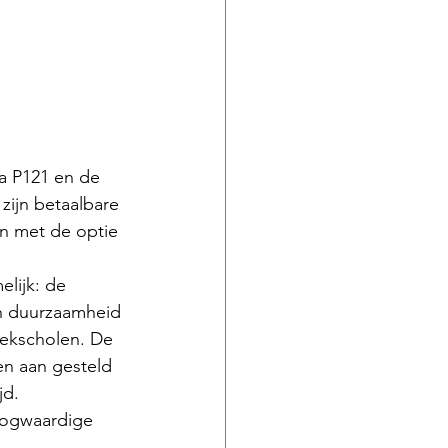
a P121 en de 
zijn betaalbare 
en met de optie 
lijk: de 
n duurzaamheid 
iekscholen. De 
n aan gesteld 
jd.
oogwaardige 