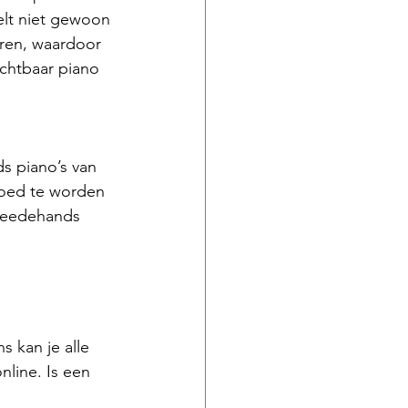
elt niet gewoon 
aren, waardoor 
chtbaar piano 
 piano’s van 
goed te worden 
tweedehands 
s kan je alle 
line. Is een 