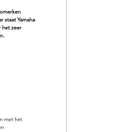
nomerken 
ar staat Yamaha 
 het zeer 
n.
n met het 
en 