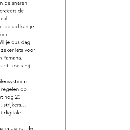
n de snaren 
creëert de 
aal 
t geluid kan je 
een 
il je dus dag 
zeker iets voor 
n Yamaha. 
zit, zoals bij 
ilensysteem 
 regelen op 
et nog 20 
 strijkers,… 
 digitale 
maha piano. Het 