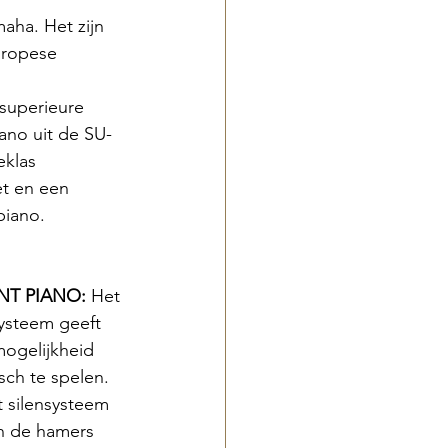
aha. Het zijn 
uropese 
 superieure 
ano uit de SU-
klas 
et en een 
piano.
NT PIANO: 
Het 
ysteem geeft 
mogelijkheid 
sch te spelen. 
 silensysteem 
n de hamers 