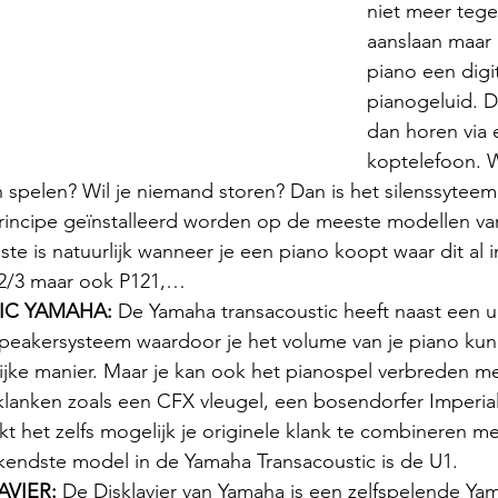
niet meer tege
aanslaan maar 
piano een digit
pianogeluid. Di
dan horen via 
koptelefoon. W
spelen? Wil je niemand storen? Dan is het silenssyteem 
 principe geïnstalleerd worden op de meeste modellen va
e is natuurlijk wanneer je een piano koopt waar dit al in 
2/3 maar ook P121,…
C YAMAHA: 
De Yamaha transacoustic heeft naast een u
peakersysteem waardoor je het volume van je piano kun
lijke manier. Maar je kan ook het pianospel verbreden m
klanken zoals een CFX vleugel, een bosendorfer Imperial,
 het zelfs mogelijk je originele klank te combineren met
ekendste model in de Yamaha Transacoustic is de U1.
VIER: 
De Disklavier van Yamaha is een zelfspelende Ya