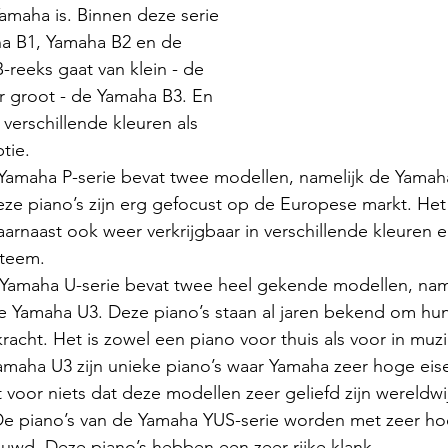
amaha is. Binnen deze serie 
a B1, Yamaha B2 en de 
reeks gaat van klein - de 
r groot - de Yamaha B3. En 
n verschillende kleuren als 
tie.
Yamaha P-serie bevat twee modellen, namelijk de Yamah
ze piano’s zijn erg gefocust op de Europese markt. Het 
aarnaast ook weer verkrijgbaar in verschillende kleuren 
steem.
Yamaha U-serie bevat twee heel gekende modellen, name
 Yamaha U3. Deze piano’s staan al jaren bekend om hu
racht. Het is zowel een piano voor thuis als voor in muz
maha U3 zijn unieke piano’s waar Yamaha zeer hoge eise
et voor niets dat deze modellen zeer geliefd zijn wereldwi
e piano’s van de Yamaha YUS-serie worden met zeer h
uwd. Deze piano’s hebben een zeer rijke klank.