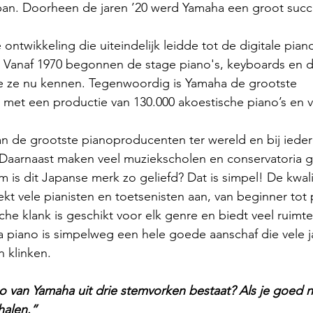
an. Doorheen de jaren ’20 werd Yamaha een groot succ
ontwikkeling die uiteindelijk leidde tot de digitale pian
l. Vanaf 1970 begonnen de stage piano's, keyboards en di
we ze nu kennen. Tegenwoordig is Yamaha de grootste 
et een productie van 130.000 akoestische piano’s en vl
n de grootste pianoproducenten ter wereld en bij iedere
aarnaast maken veel muziekscholen en conservatoria g
is dit Japanse merk zo geliefd? Dat is simpel! De kwali
kt vele pianisten en toetsenisten aan, van beginner tot 
he klank is geschikt voor elk genre en biedt veel ruimte
a piano is simpelweg een hele goede aanschaf die vele 
n klinken.
go van Yamaha uit drie stemvorken bestaat? Als je goed n
nhalen.”