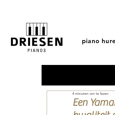
piano hur
4 minuten om te lezen
Een Yamah