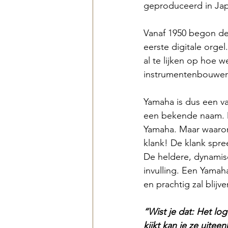
geproduceerd in Jap
Vanaf 1950 begon de 
eerste digitale orge
al te lijken op hoe 
instrumentenbouwer m
Yamaha is dus een va
een bekende naam. D
Yamaha. Maar waarom 
klank! De klank spree
De heldere, dynamisc
invulling. Een Yamah
en prachtig zal blijve
“Wist je dat: Het lo
kijkt kan je ze uitee