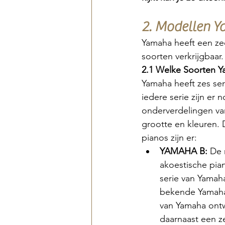
2. Modellen 
Yamaha heeft een zee
soorten verkrijgbaar
2.1 Welke Soorten Y
Yamaha heeft zes seri
iedere serie zijn er 
onderverdelingen va
grootte en kleuren.
pianos zijn er:
YAMAHA B: 
De 
akoestische pia
serie van Yamaha
bekende Yamaha
van Yamaha ontwi
daarnaast een z